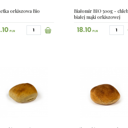
etka orkiszowa Bio
Białomir BIO 500g - chleb
białej mąki orkiszowej
.10
18.10
PLN
PLN