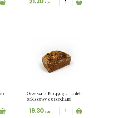
21.30
PLN
io
Orzesznik Bio 450gr. - chleb
orkiszowy z orzechami
19.30
PLN