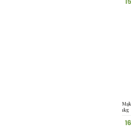
1
Mąk
1kg
1