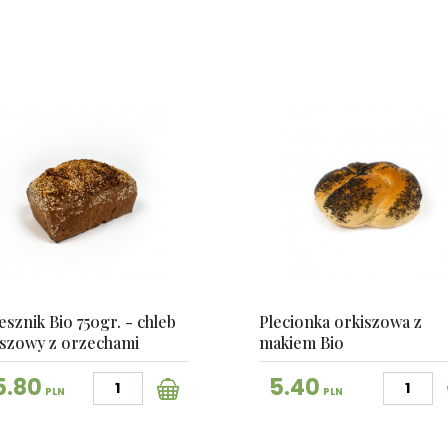
sznik Bio 750gr. - chleb
Plecionka orkiszowa z
iszowy z orzechami
makiem Bio
5.80
5.40
PLN
PLN