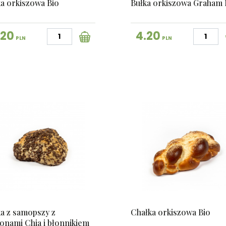
ka orkiszowa Bio
Bułka orkiszowa Graham 
.20
4.20
PLN
PLN
ka z samopszy z
Chałka orkiszowa Bio
onami Chia i błonnikiem