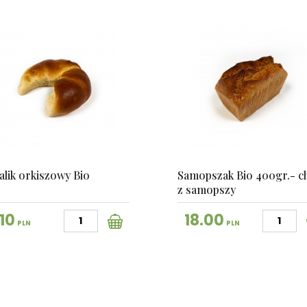
lik orkiszowy Bio
Samopszak Bio 400gr.- c
z samopszy
.10
18.00
PLN
PLN