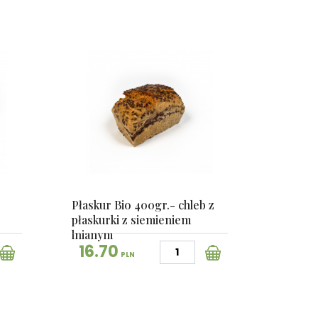
Płaskur Bio 400gr.- chleb z
płaskurki z siemieniem
lnianym
16.70
PLN