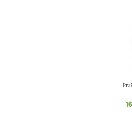
Praż
1