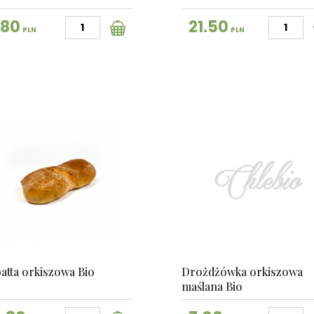
.80
21.50
PLN
PLN
atta orkiszowa Bio
Drożdżówka orkiszowa
maślana Bio