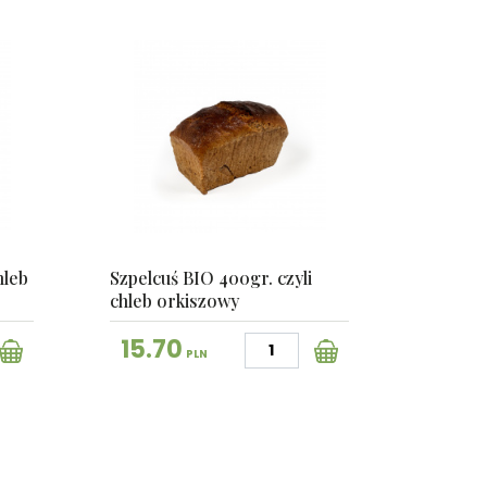
hleb
Szpelcuś BIO 400gr. czyli
chleb orkiszowy
15.70
PLN