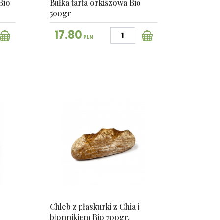
Bio
Bułka tarta orkiszowa Bio
500gr
17.80
PLN
Chleb z płaskurki z Chia i
błonnikiem Bio 700gr.