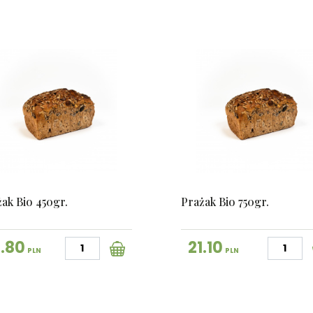
ak Bio 450gr.
Prażak Bio 750gr.
6.80
21.10
PLN
PLN