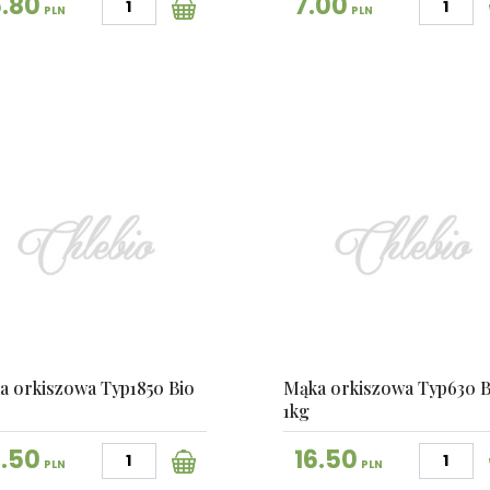
5.80
7.00
PLN
PLN
a orkiszowa Typ1850 Bio
Mąka orkiszowa Typ630 B
1kg
6.50
16.50
PLN
PLN